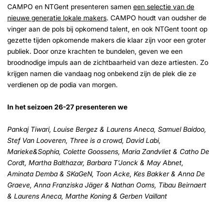
CAMPO en NTGent presenteren samen
een selectie van de
nieuwe generatie lokale makers
. CAMPO houdt van oudsher de
vinger aan de pols bij opkomend talent, en ook NTGent toont op
gezette tijden opkomende makers die klaar zijn voor een groter
publiek. Door onze krachten te bundelen, geven we een
broodnodige impuls aan de zichtbaarheid van deze artiesten. Zo
krijgen namen die vandaag nog onbekend zijn de plek die ze
verdienen op de podia van morgen.
In het seizoen 26-27 presenteren we
Pankaj Tiwari, Louise Bergez & Laurens Aneca, Samuel Baidoo,
Stef Van Looveren, Three is a crowd, David Labi,
Marieke&Sophia, Colette Goossens, Maria Zandvliet & Catho De
Cordt, Martha Balthazar, Barbara T’Jonck & May Abnet,
Aminata Demba & SKaGeN, Toon Acke, Kes Bakker & Anna De
Graeve, Anna Franziska Jäger & Nathan Ooms, Tibau Beirnaert
& Laurens Aneca, Marthe Koning & Gerben Vaillant