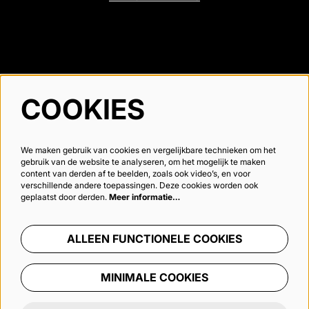
VOLG ONS
COOKIES
We maken gebruik van cookies en vergelijkbare technieken om het
Meld je aan voor de nieuwsbrief
gebruik van de website te analyseren, om het mogelijk te maken
content van derden af te beelden, zoals ook video’s, en voor
verschillende andere toepassingen. Deze cookies worden ook
geplaatst door derden.
Meer informatie…
AANMELDEN
ALLEEN FUNCTIONELE COOKIES
Deze site wordt beschermd door reCAPTCHA, dataverwerking gebeurt in overeenstemming met de
Cloud Data Processing
Addendum
van Google.
MINIMALE COOKIES
© Kunstencentrum CAMPO