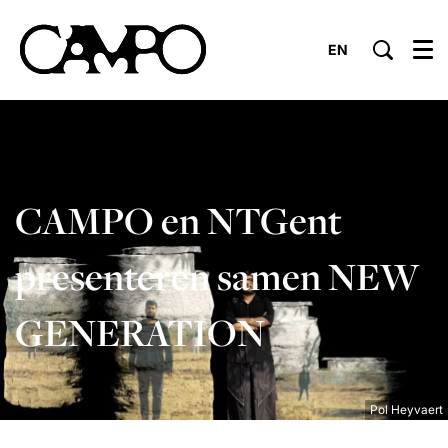
EN
Menu
CAMPO en NTGent
presenteren samen NEW
GENERATION
Pol Heyvaert