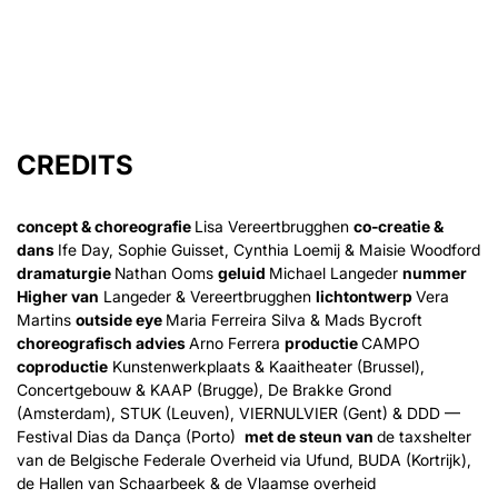
CREDITS
concept & choreografie
Lisa Vereertbrugghen
co-creatie &
dans
Ife Day, Sophie Guisset, Cynthia Loemij & Maisie Woodford
dramaturgie
Nathan Ooms
geluid
Michael Langeder
nummer
Higher van
Langeder & Vereertbrugghen
lichtontwerp
Vera
Martins
outside eye
Maria Ferreira Silva & Mads Bycroft
choreografisch advies
Arno Ferrera
productie
CAMPO
coproductie
Kunstenwerkplaats & Kaaitheater (Brussel),
Concertgebouw & KAAP (Brugge), De Brakke Grond
(Amsterdam), STUK (Leuven), VIERNULVIER (Gent) & DDD —
Festival Dias da Dança (Porto)
met de steun van
de taxshelter
van de Belgische Federale Overheid via Ufund, BUDA (Kortrijk),
de Hallen van Schaarbeek & de Vlaamse overheid