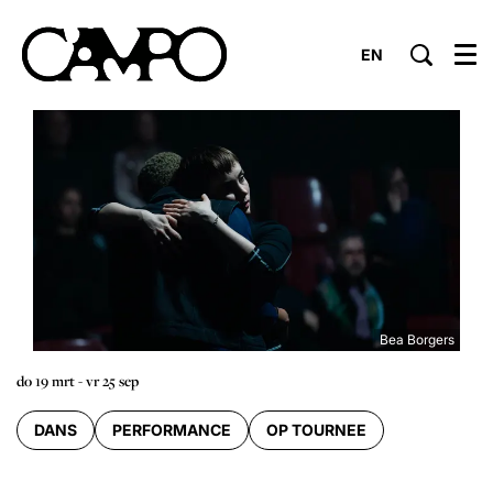
EN
Menu
Bea Borgers
do 19 mrt
-
vr 25 sep
DANS
PERFORMANCE
OP TOURNEE