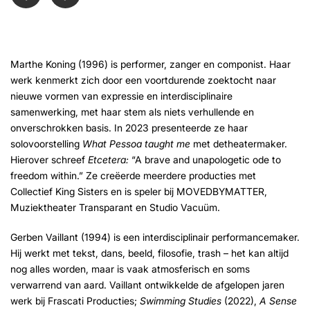
Marthe Koning (1996) is performer, zanger en componist. Haar
werk kenmerkt zich door een voortdurende zoektocht naar
nieuwe vormen van expressie en interdisciplinaire
samenwerking, met haar stem als niets verhullende en
onverschrokken basis. In 2023 presenteerde ze haar
solovoorstelling
What Pessoa taught me
met detheatermaker.
Hierover schreef
Etcetera:
“A brave and unapologetic ode to
freedom within.” Ze creëerde meerdere producties met
Collectief King Sisters en is speler bij MOVEDBYMATTER,
Muziektheater Transparant en Studio Vacuüm.
Gerben Vaillant (1994) is een interdisciplinair performancemaker.
Hij werkt met tekst, dans, beeld, filosofie, trash – het kan altijd
nog alles worden, maar is vaak atmosferisch en soms
verwarrend van aard. Vaillant ontwikkelde de afgelopen jaren
werk bij Frascati Producties;
Swimming Studies
(2022),
A Sense