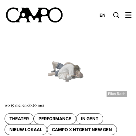
EN
Menu
Elias Rash
wo 19 mei
en
do 20 mei
THEATER
PERFORMANCE
IN GENT
NIEUW LOKAAL
CAMPO X NTGENT NEW GEN