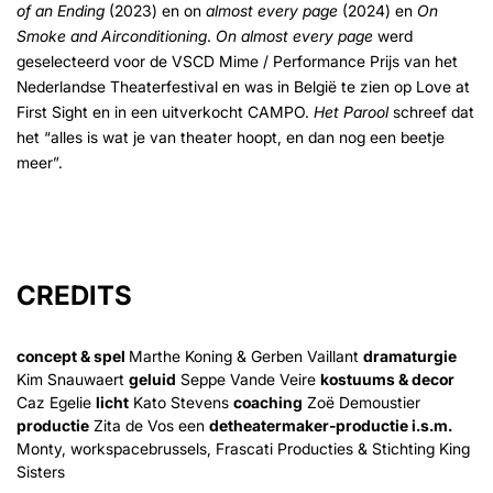
of an Ending
(2023) en on
almost every page
(2024) en
On
Smoke and Airconditioning
.
On almost every page
werd
geselecteerd voor de VSCD Mime / Performance Prijs van het
Nederlandse Theaterfestival en was in België te zien op Love at
First Sight en in een uitverkocht CAMPO.
Het Parool
schreef dat
het “alles is wat je van theater hoopt, en dan nog een beetje
meer”.
CREDITS
concept & spel
Marthe Koning & Gerben Vaillant
dramaturgie
Kim Snauwaert
geluid
Seppe Vande Veire
kostuums & decor
Caz Egelie
licht
Kato Stevens
coaching
Zoë Demoustier
productie
Zita de Vos een
detheatermaker-productie i.s.m.
Monty, workspacebrussels, Frascati Producties & Stichting King
Sisters