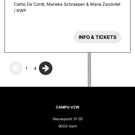
Catho De Cordt, Marieke Schraepen & Maria Zandvliet
/ KWP
INFO & TICKETS
1
4
CAMPO VZW
Nieuwpoort 31-35
9000 Gent