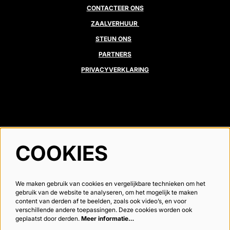
CONTACTEER ONS
ZAALVERHUUR
STEUN ONS
PARTNERS
PRIVACYVERKLARING
VOLG ONS
COOKIES
We maken gebruik van cookies en vergelijkbare technieken om het
Meld je aan voor de nieuwsbrief
gebruik van de website te analyseren, om het mogelijk te maken
content van derden af te beelden, zoals ook video’s, en voor
verschillende andere toepassingen. Deze cookies worden ook
geplaatst door derden.
Meer informatie…
AANMELDEN