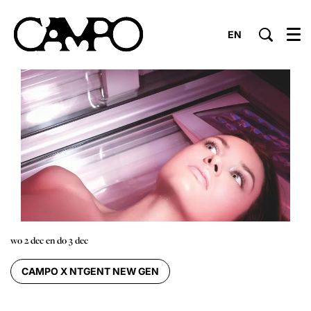
EN
Menu
wo 2 dec
en
do 3 dec
CAMPO X NTGENT NEW GEN