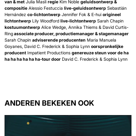
van & met
Julia Masli
regie
Kim Noble
geluidsontwerp &
compositie
Alessio Festuccia
live-geluidsontwerp
Sebastián
Hernández
co-lichtontwerp
Jennifer Fok & E-hui
origineel
lichtontwerp
Lily Woodford
live-lichtontwerp
Sarah Chapin
kostuumontwerp
Alice Wedge, Annika Thiems & David Curtis-
Ring
associate producer, productiemanager & stagemanager
Sarah Chapin
adviserende producenten
Maria Manuela
Goyanes, David C. Frederick & Sophia Lynn
oorspronkelijke
producent
Impatient Productions
genereuze steun voor de ha
ha ha ha ha ha ha-tour door
David C. Frederick & Sophia Lynn
ANDEREN BEKEKEN OOK
Overslaan