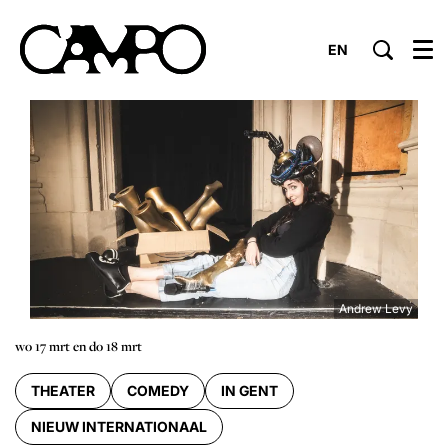
EN
Menu
Andrew Levy
wo 17 mrt
en
do 18 mrt
THEATER
COMEDY
IN GENT
NIEUW INTERNATIONAAL