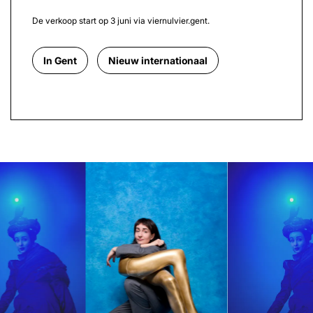
De verkoop start op 3 juni via viernulvier.gent.
In Gent
Nieuw internationaal
Overslaan