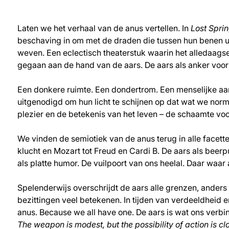
Laten we het verhaal van de anus vertellen. In
Lost Spri
beschaving in om met de draden die tussen hun benen uit
weven. Een eclectisch theaterstuk waarin het alledaagse
gegaan aan de hand van de aars. De aars als anker voor d
Een donkere ruimte. Een dondertrom. Een menselijke aar
uitgenodigd om hun licht te schijnen op dat wat we nor
plezier en de betekenis van het leven – de schaamte voo
We vinden de semiotiek van de anus terug in alle facet
klucht en Mozart tot Freud en Cardi B. De aars als beerp
als platte humor. De vuilpoort van ons heelal. Daar waar
Spelenderwijs overschrijdt de aars alle grenzen, ander
bezittingen veel betekenen. In tijden van verdeeldheid
anus. Because we all have one. De aars is wat ons verbi
The weapon is modest, but the possibility of action is c