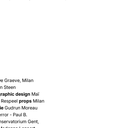
De Graeve, Milan
n Steen
graphic design
Maï
 Respeel
props
Milan
ie
Gudrun Moreau
rror - Paul B.
servatorium Gent,