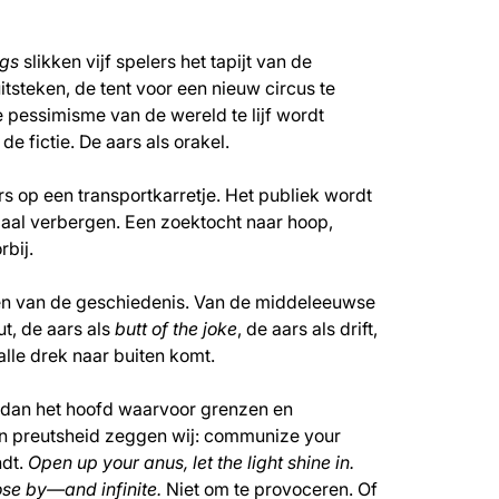
ngs
slikken vijf spelers het tapijt van de
steken, de tent voor een nieuw circus te
 pessimisme van de wereld te lijf wordt
e fictie. De aars als orakel.
s op een transportkarretje. Het publiek wordt
maal verbergen. Een zoektocht naar hoop,
rbij.
ten van de geschiedenis. Van de middeleeuwse
ut, de aars als
butt of the joke
, de aars als drift,
 alle drek naar buiten komt.
s dan het hoofd waarvoor grenzen en
 en preutsheid zeggen wij: communize your
ndt.
Open up your anus, let the light shine in.
lose by—and infinite.
Niet om te provoceren. Of