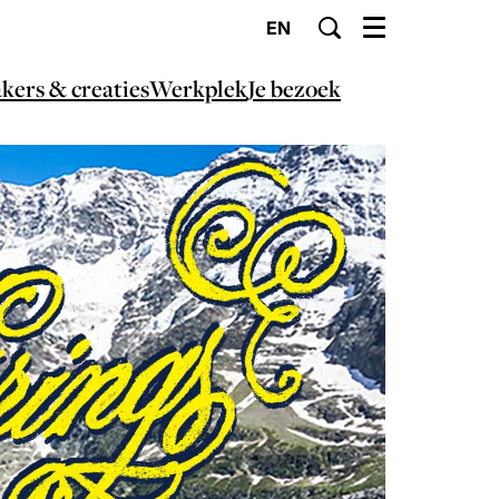
EN
Menu
kers & creaties
Werkplek
Je bezoek