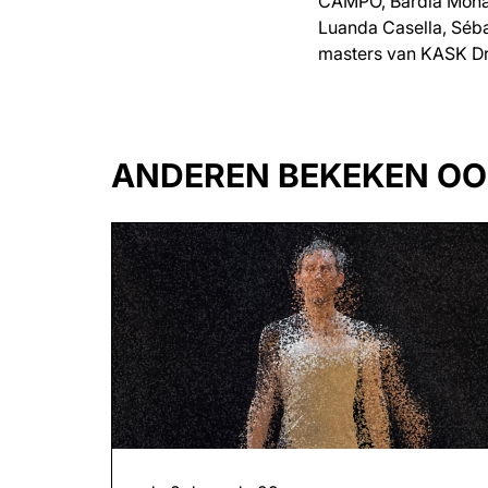
CAMPO, Bardia Moham
Luanda Casella, Séba
masters van KASK D
ANDEREN BEKEKEN O
Overslaan