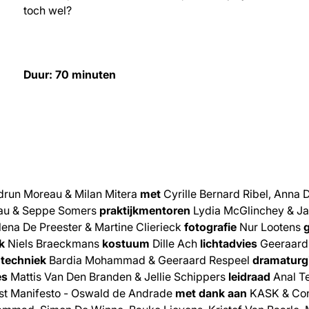
toch wel?
Duur: 70 minuten
run Moreau & Milan Mitera
met
Cyrille Bernard Ribel, Anna 
eau & Seppe Somers
praktijkmentoren
Lydia McGlinchey & Ja
ena De Preester & Martine Clierieck
fotografie
Nur Lootens
ek
Niels Braeckmans
kostuum
Dille Ach
lichtadvies
Geeraard
l
techniek
Bardia Mohammad & Geeraard Respeel
dramaturg
es
Mattis Van Den Branden & Jellie Schippers
leidraad
Anal Te
ist Manifesto - Oswald de Andrade
met dank aan
KASK & Con