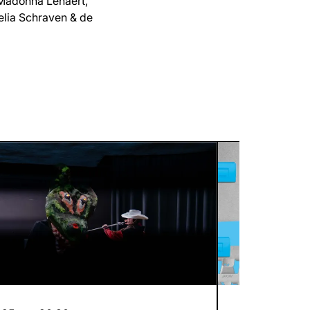
Madonna Lenaert,
elia Schraven & de