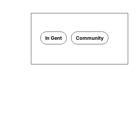
In Gent
Community