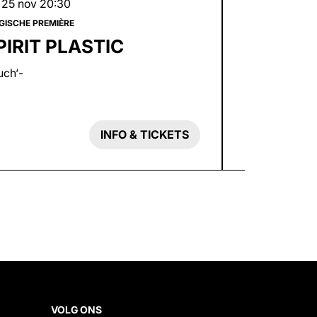
 25 nov
20:30
ma 28 sep
20
GISCHE PREMIÈRE
DESKT
PIRIT PLASTIC
PERFOR
EEFJE D
uch‘-
INFO & TICKETS
VOLG ONS