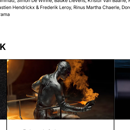
mad, Simon De Winne, Bauke Lievens, Kristof Van Baarle, 
stien Hendrickx & Frederik Leroy, Rinus Martha Chaerle, Dor
rama
OK