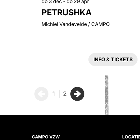
do 3 dec
-
do 29 apr
PETRUSHKA
Michiel Vandevelde / CAMPO
INFO & TICKETS
1
2
CAMPO VZW
LOCATI