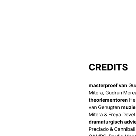
CREDITS
masterproef van
Gud
Mitera, Gudrun Mor
theoriementoren
Hel
van Genugten
muzi
Mitera & Freya Deve
dramaturgisch advi
Preciado & Cannibal