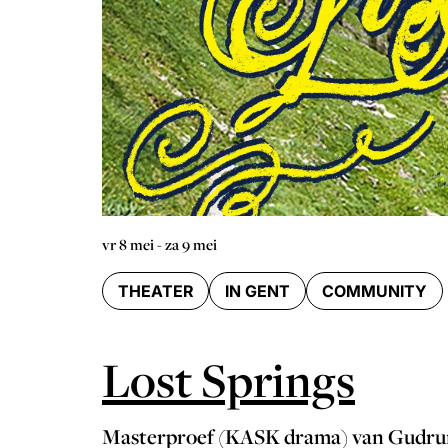
vr 8 mei
-
za 9 mei
THEATER
IN GENT
COMMUNITY
Lost Springs
Masterproef (KASK drama) van Gudru