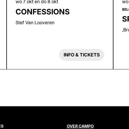
wo
wo 7 okt
en
do 8 okt
BEL
CONFESSIONS
S
Stef Van Looveren
,Br
INFO & TICKETS
ES
OVER CAMPO