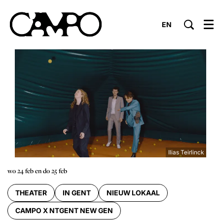
EN
Menu
Ilias Teirlinck
wo 24 feb
en
do 25 feb
THEATER
IN GENT
NIEUW LOKAAL
CAMPO X NTGENT NEW GEN